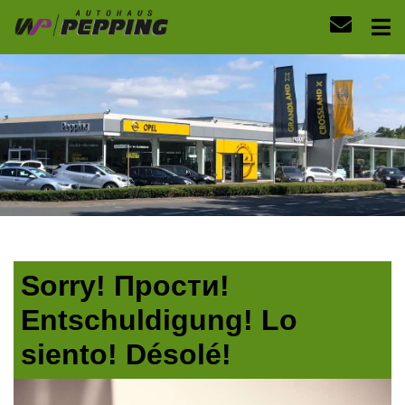
Sorry! Прости!
Entschuldigung! Lo
siento! Désolé!