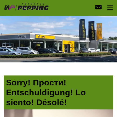
Sorry! Прости!
Entschuldigung! Lo
siento! Désolé!