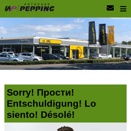
Sorry! Прости!
Entschuldigung! Lo
siento! Désolé!