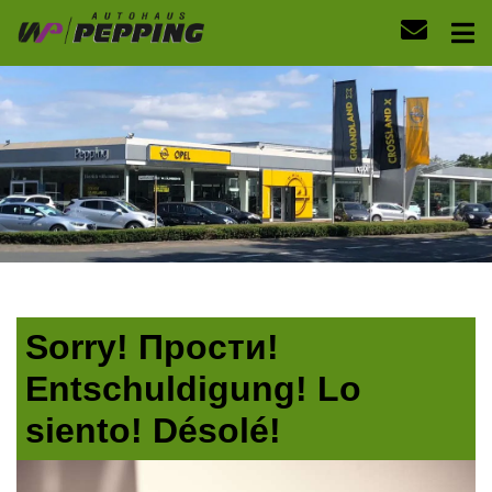
Sorry! Прости!
Entschuldigung! Lo
siento! Désolé!