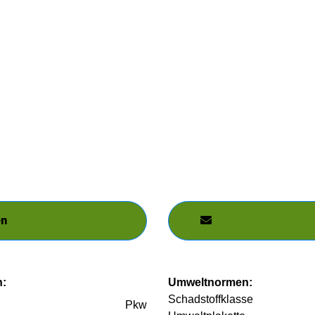
en
n:
Umweltnormen:
Schadstoffklasse
Pkw