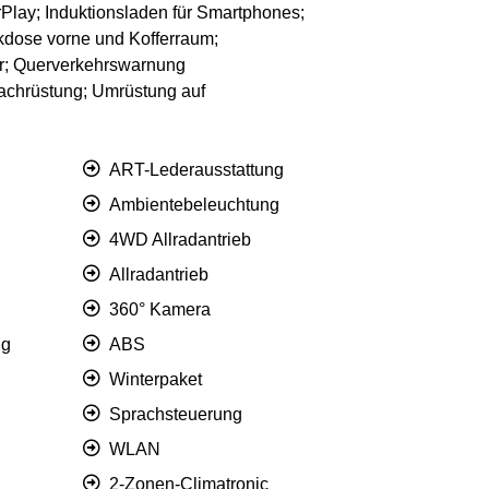
Play; Induktionsladen für Smartphones;
kdose vorne und Kofferraum;
er; Querverkehrswarnung
achrüstung; Umrüstung auf
ART-Lederausstattung
Ambientebeleuchtung
4WD Allradantrieb
Allradantrieb
360° Kamera
ng
ABS
Winterpaket
Sprachsteuerung
WLAN
2-Zonen-Climatronic