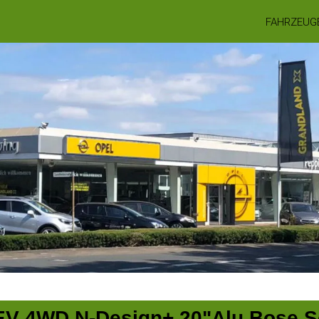
FAHRZEUG
EV 4WD N-Design+ 20"Alu Bose 