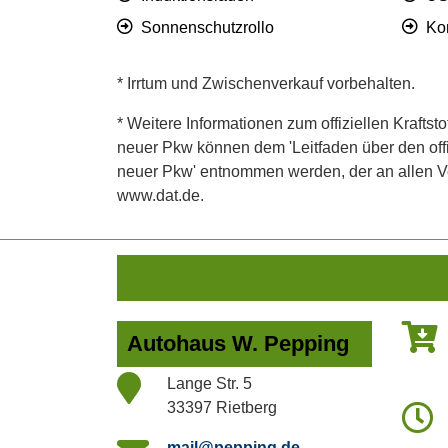
Sonnenschutzrollo
Ko
* Irrtum und Zwischenverkauf vorbehalten.
* Weitere Informationen zum offiziellen Kraftst
neuer Pkw können dem 'Leitfaden über den offiz
neuer Pkw' entnommen werden, der an allen Ver
www.dat.de.
Autohaus W. Pepping
Lange Str. 5
33397 Rietberg
mail@pepping.de