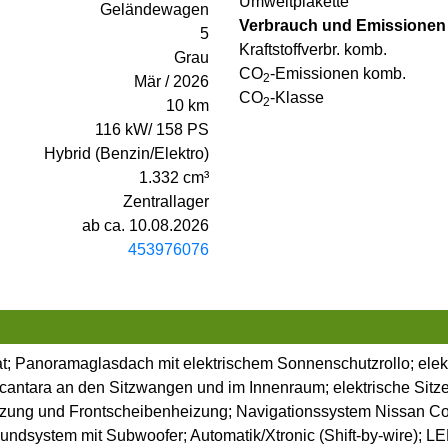
Umweltplakette
Geländewagen
Verbrauch und Emissionen
5
Kraftstoffverbr. komb.
Grau
CO
-Emissionen komb.
2
Mär / 2026
CO
-Klasse
2
10 km
116 kW/ 158 PS
Hybrid (Benzin/Elektro)
1.332 cm³
Zentrallager
ab ca. 10.08.2026
453976076
t; Panoramaglasdach mit elektrischem Sonnenschutzrollo; elek
Alcantara an den Sitzwangen und im Innenraum; elektrische Sitze
eizung und Frontscheibenheizung; Navigationssystem Nissan Co
dsystem mit Subwoofer; Automatik/Xtronic (Shift-by-wire); L