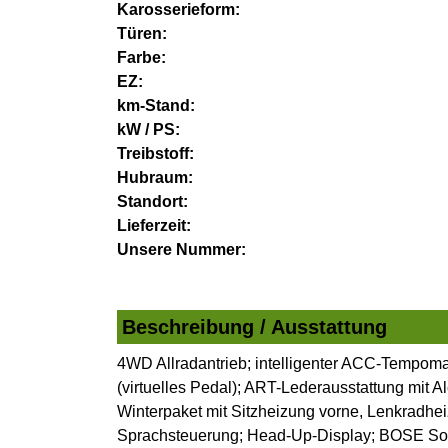
Karosserieform:
Türen:
Farbe:
EZ:
km-Stand:
kW / PS:
Treibstoff:
Hubraum:
Standort:
Lieferzeit:
Unsere Nummer:
Beschreibung / Ausstattung
4WD Allradantrieb; intelligenter ACC-Tempoma
(virtuelles Pedal); ART-Lederausstattung mit 
Winterpaket mit Sitzheizung vorne, Lenkradh
Sprachsteuerung; Head-Up-Display; BOSE Soun