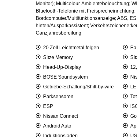
Monitor); Multicolour-Ambientebeleuchtung; W
Bluetooth-Telefonie mit Freisprecheinrichtu
Bordcomputer/Multifunktionsanzeige; ABS, ES
hinten/Ausparkassistent; Verkehrszeichenerk
Ganzjahresbereifung
20 Zoll Leichtmetallfelgen
Pa
Sitze Memory
Si
Head-Up-Display
12
BOSE Soundsystem
Ni
Getriebe-Schaltung/Shift-by-wire
LE
Parksensoren
To
ESP
IS
Nissan Connect
Go
Android Auto
Ap
Induktionsladen
US