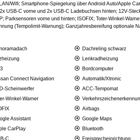
LAN/Wifi; Smartphone-Spiegelung über Android Auto/Apple Car
ng; 2x USB-C vorne und 2x USB-C Ladebuchsen hinten; 12V-Stec
P; Parksensoren vorne und hinten; ISOFIX; Toter-Winkel-Warn
ennung (Tempolimit-Warnung); Ganzjahresbereifung optionale N
noramadach
Dachreling schwarz
tzheizung
Lenkradheizung
,3
Bordcomputer
ssan Connect Navigation
Automatik/Xtronic
D-Scheinwerfer
ACC-Tempomat
ter-Winkel-Warner
Verkehrszeichenerkennu
OFIX
Airbags
ogle Assistant
Google Maps
ple CarPlay
Bluetooth
B-C
Freisprecheinrichtung