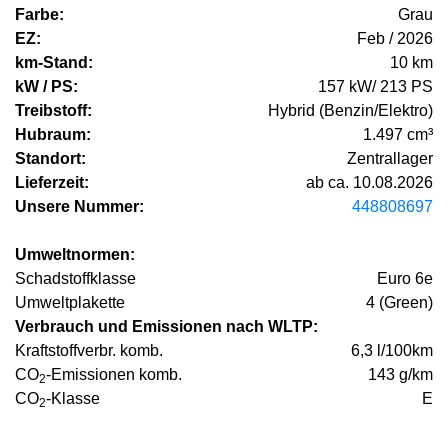
Farbe:
Grau
EZ:
Feb / 2026
km-Stand:
10 km
kW / PS:
157 kW/ 213 PS
Treibstoff:
Hybrid (Benzin/Elektro)
Hubraum:
1.497 cm³
Standort:
Zentrallager
Lieferzeit:
ab ca. 10.08.2026
Unsere Nummer:
448808697
Umweltnormen:
Schadstoffklasse
Euro 6e
Umweltplakette
4 (Green)
Verbrauch und Emissionen nach WLTP:
Kraftstoffverbr. komb.
6,3 l/100km
CO
-Emissionen komb.
143 g/km
2
CO
-Klasse
E
2