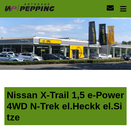
Nissan X-Trail 1,5 e-Power
4WD N-Trek el.Heckk el.Si
tze