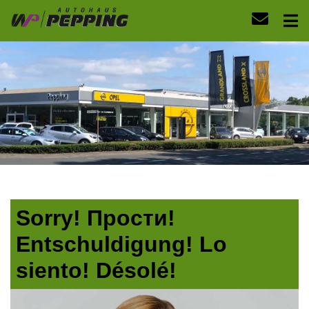
Sorry! Прости!
Entschuldigung! Lo
siento! Désolé!