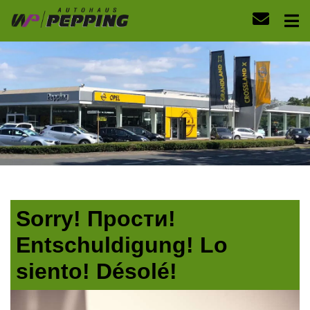
Sorry! Прости!
Entschuldigung! Lo
siento! Désolé!