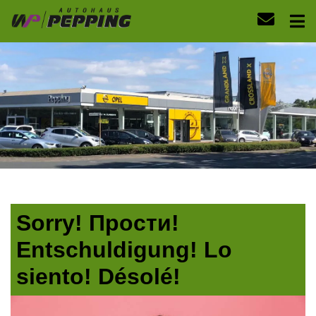
Sorry! Прости!
Entschuldigung! Lo
siento! Désolé!