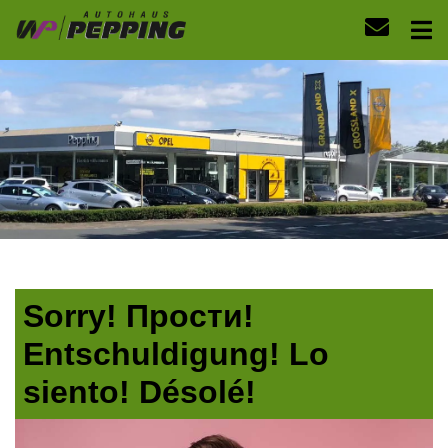
Sorry! Прости!
Entschuldigung! Lo
siento! Désolé!