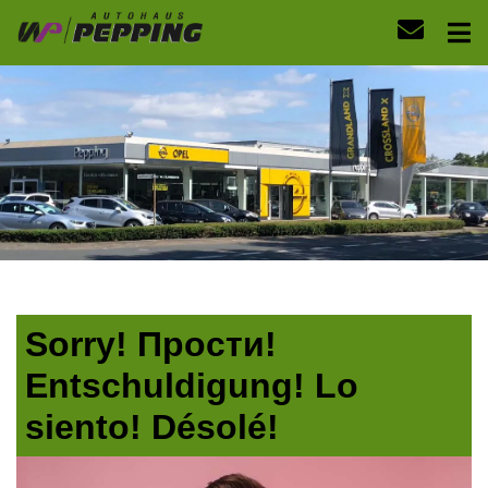
Sorry! Прости!
Entschuldigung! Lo
siento! Désolé!