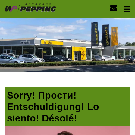
Sorry! Прости!
Entschuldigung! Lo
siento! Désolé!