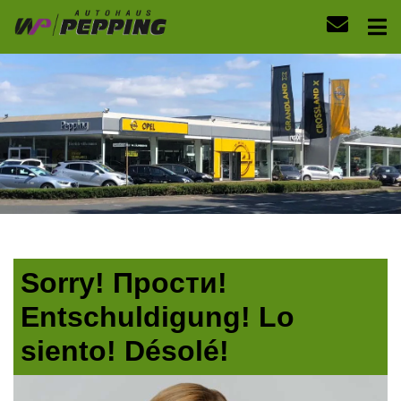
Sorry! Прости!
Entschuldigung! Lo
siento! Désolé!