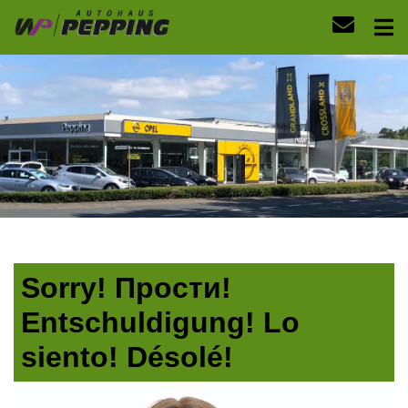
Sorry! Прости!
Entschuldigung! Lo
siento! Désolé!