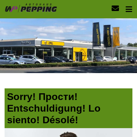
Sorry! Прости!
Entschuldigung! Lo
siento! Désolé!