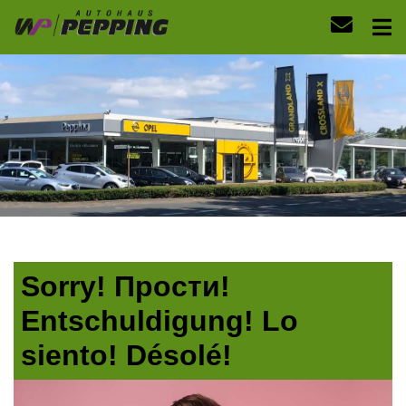
Sorry! Прости!
Entschuldigung! Lo
siento! Désolé!