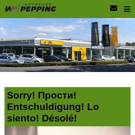
Sorry! Прости!
Entschuldigung! Lo
siento! Désolé!