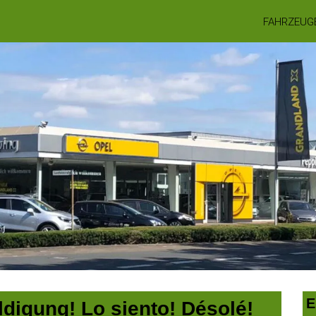
FAHRZEUG
E
digung! Lo siento! Désolé!