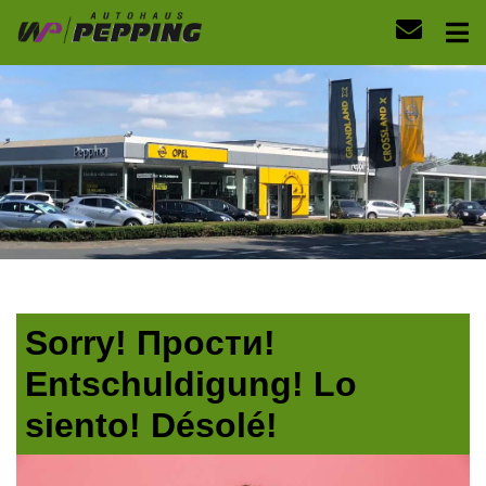
Sorry! Прости!
Entschuldigung! Lo
siento! Désolé!