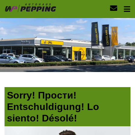
Sorry! Прости!
Entschuldigung! Lo
siento! Désolé!