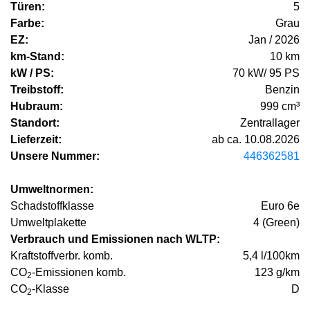
Türen:
5
Farbe:
Grau
EZ:
Jan / 2026
km-Stand:
10 km
kW / PS:
70 kW/ 95 PS
Treibstoff:
Benzin
Hubraum:
999 cm³
Standort:
Zentrallager
Lieferzeit:
ab ca. 10.08.2026
Unsere Nummer:
446362581
Umweltnormen:
Schadstoffklasse
Euro 6e
Umweltplakette
4 (Green)
Verbrauch und Emissionen nach WLTP:
Kraftstoffverbr. komb.
5,4 l/100km
CO
-Emissionen komb.
123 g/km
2
CO
-Klasse
D
2