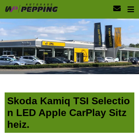
Skoda Kamiq TSI Selectio
n LED Apple CarPlay Sitz
heiz.