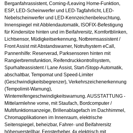
Berganfahrassistent, Coming-/Leaving Home-Funktion,
ESP, LED-Scheinwerfer und LED-Tagfahrlicht, LED-
Nebelscheinwerfer und LED-Kennzeichenbeleuchtung,
Innenspiegel mit Abblendautomatik, ISOFIX-Befestigung
für Kindersitze hinten und im Beifahrersitz, Komfortblinken,
Lichtsensor, Müdigkeitserkennung, Notbremsassistent /
Front Assist mit Abstandswarner, Notrufsystem eCall,
Pannenhilfe: Reserverad, Parksensoren hinten mit
Rangierbremsfunktion, Reifendruckkontrollsystem,
Spurhalteassistent / Lane Assist, Start-/Stopp-Automatik,
abschaltbar, Tempomat und Speed-Limiter
(Geschwindigkeitsbegrenzer), Verkehrszeichenerkennung
(Tempolimit-Warnung),
Winterreifengeschwindigkeitswarnung. AUSSTATTUNG -
Mittelarmlehne vorne, mit Staufach, Bordcomputer /
Multifunktionsanzeige, Brillenablagefach im Dachhimmel,
Chromapplikationen im Innenraum, elektrische
Seitenspiegel, beheizbar, Fahrer- und Beifahrersitz
höhenverstellbar, Fensterheber, 4x elektrisch mit