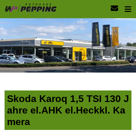
Skoda Karoq 1,5 TSI 130 J
ahre el.AHK el.Heckkl. Ka
mera