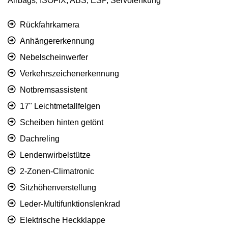
Airbags, ISOFIX, ABS, ESP, Servolenkung
Rückfahrkamera
Anhängererkennung
Nebelscheinwerfer
Verkehrszeichen­erkennung
Notbremsassistent
17" Leichtmetallfelgen
Scheiben hinten getönt
Dachreling
Lendenwirbelstütze
2-Zonen-Climatronic
Sitzhöhenverstellung
Leder-Multifunktionslenkrad
Elektrische Heckklappe