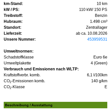
km-Stand:
10 km
kW / PS:
110 kW/ 150 PS
Treibstoff:
Benzin
Hubraum:
1.498 cm³
Standort:
Zentrallager
Lieferzeit:
ab ca. 10.08.2026
Unsere Nummer:
453959531
Umweltnormen:
Schadstoffklasse
Euro 6e
Umweltplakette
4 (Green)
Verbrauch und Emissionen nach WLTP:
Kraftstoffverbr. komb.
6,1 l/100km
CO
-Emissionen komb.
140 g/km
2
CO
-Klasse
E
2
Beschreibung / Ausstattung