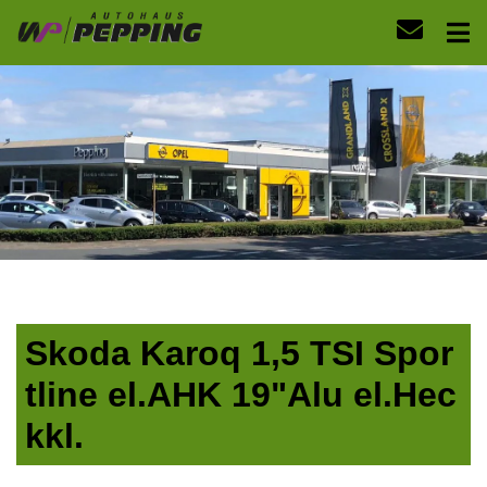
Skoda Karoq 1,5 TSI Spor
tline el.AHK 19"Alu el.Hec
kkl.