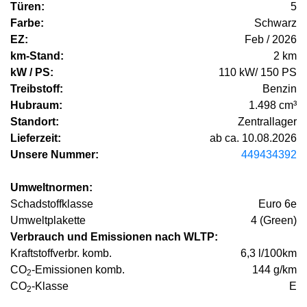
Türen:
5
Farbe:
Schwarz
EZ:
Feb / 2026
km-Stand:
2 km
kW / PS:
110 kW/ 150 PS
Treibstoff:
Benzin
Hubraum:
1.498 cm³
Standort:
Zentrallager
Lieferzeit:
ab ca. 10.08.2026
Unsere Nummer:
449434392
Umweltnormen:
Schadstoffklasse
Euro 6e
Umweltplakette
4 (Green)
Verbrauch und Emissionen nach WLTP:
Kraftstoffverbr. komb.
6,3 l/100km
CO
-Emissionen komb.
144 g/km
2
CO
-Klasse
E
2