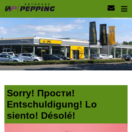
Sorry! Прости!
Entschuldigung! Lo
siento! Désolé!