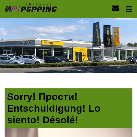
Sorry! Прости!
Entschuldigung! Lo
siento! Désolé!