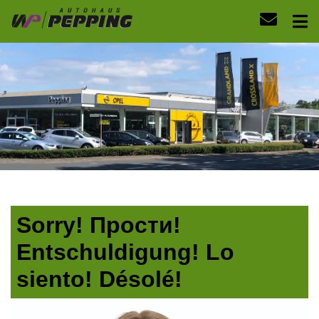
Sorry! Прости!
Entschuldigung! Lo
siento! Désolé!