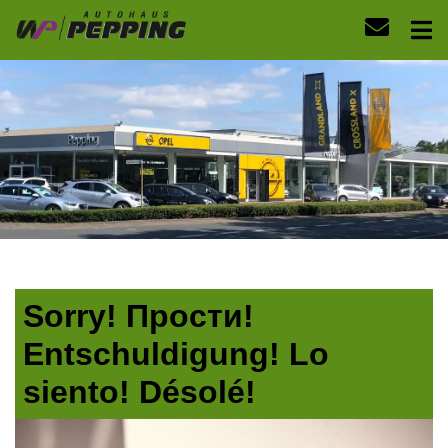
Sorry! Прости!
Entschuldigung! Lo
siento! Désolé!