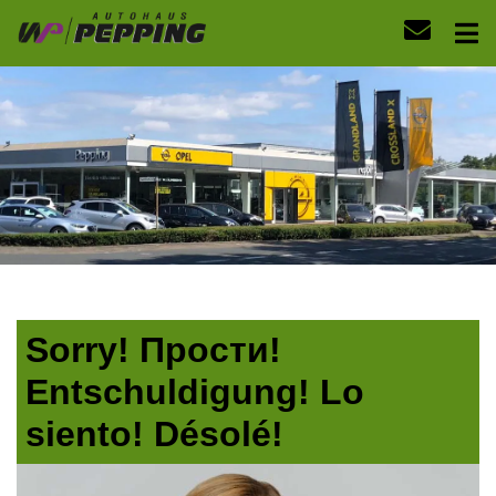
Sorry! Прости!
Entschuldigung! Lo
siento! Désolé!