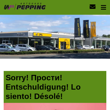
Sorry! Прости!
Entschuldigung! Lo
siento! Désolé!