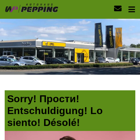
Sorry! Прости!
Entschuldigung! Lo
siento! Désolé!