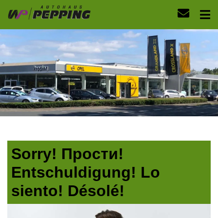
Sorry! Прости!
Entschuldigung! Lo
siento! Désolé!