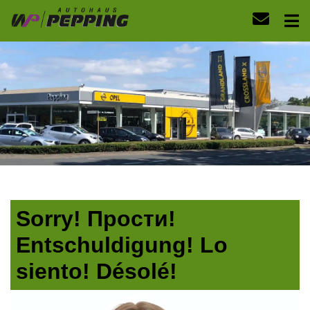
Sorry! Прости!
Entschuldigung! Lo
siento! Désolé!