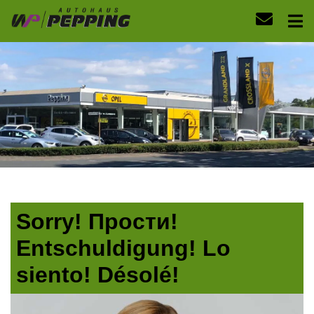
Sorry! Прости!
Entschuldigung! Lo
siento! Désolé!