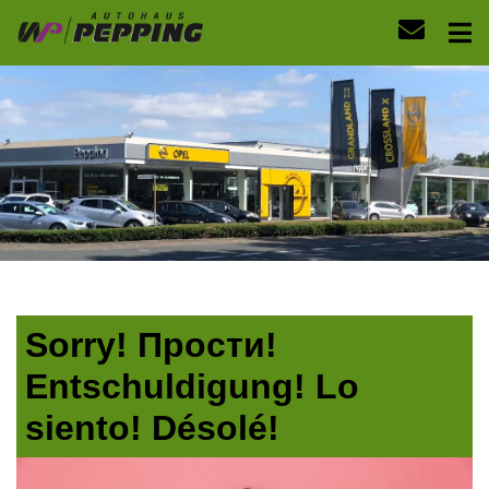
Sorry! Прости!
Entschuldigung! Lo
siento! Désolé!