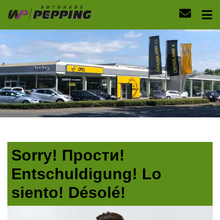
Sorry! Прости!
Entschuldigung! Lo
siento! Désolé!