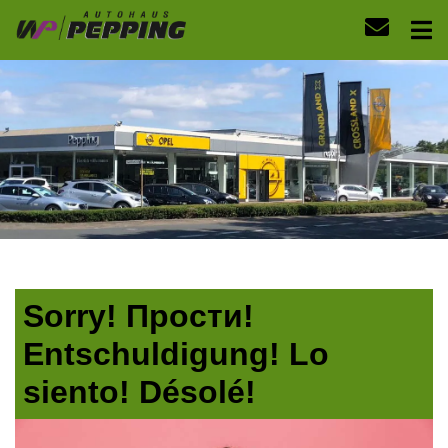
Sorry! Прости!
Entschuldigung! Lo
siento! Désolé!