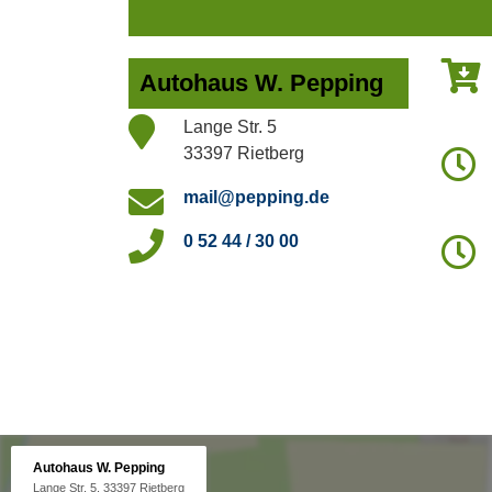
Autohaus W. Pepping
Lange Str. 5
33397 Rietberg
mail@pepping.de
0 52 44 / 30 00
Autohaus W. Pepping
Lange Str. 5, 33397 Rietberg