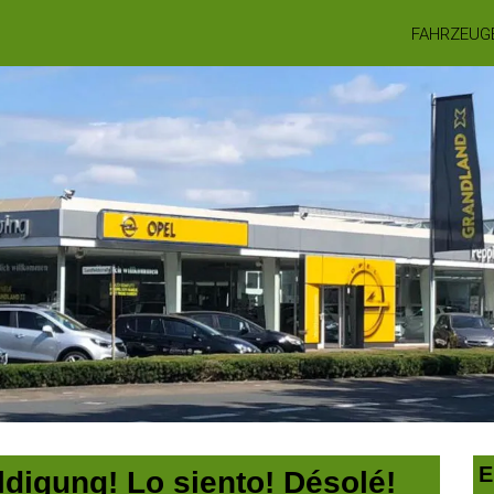
FAHRZEUG
E
digung! Lo siento! Désolé!