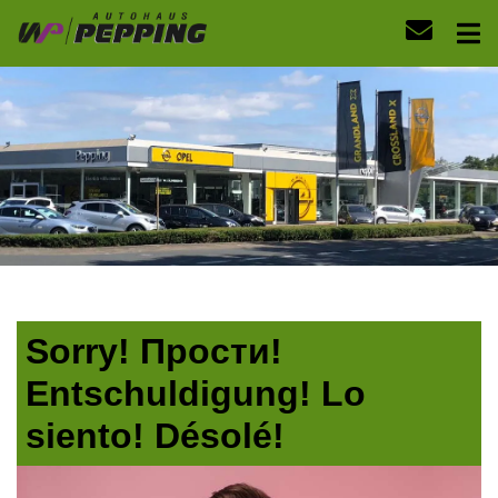
Sorry! Прости!
Entschuldigung! Lo
siento! Désolé!