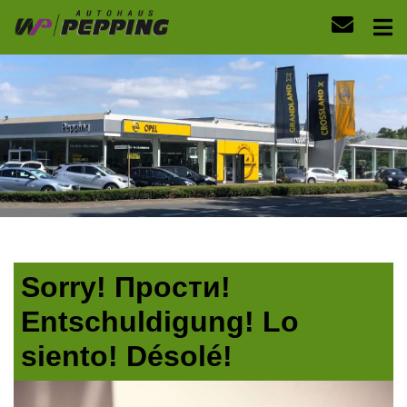
Sorry! Прости!
Entschuldigung! Lo
siento! Désolé!