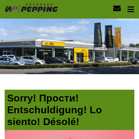
Sorry! Прости!
Entschuldigung! Lo
siento! Désolé!