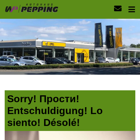
Sorry! Прости!
Entschuldigung! Lo
siento! Désolé!