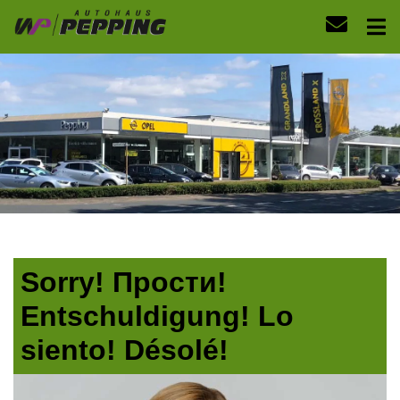
Sorry! Прости!
Entschuldigung! Lo
siento! Désolé!