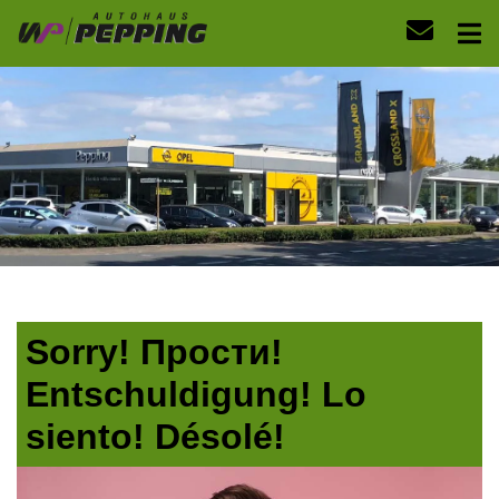
Sorry! Прости!
Entschuldigung! Lo
siento! Désolé!