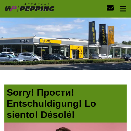
Sorry! Прости!
Entschuldigung! Lo
siento! Désolé!