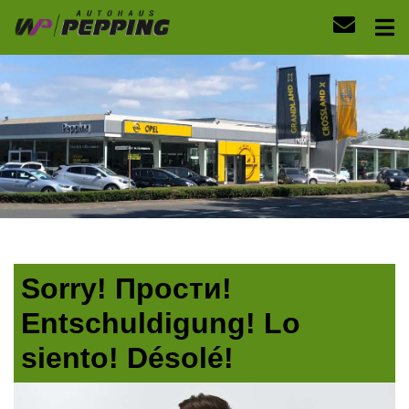
Sorry! Прости!
Entschuldigung! Lo
siento! Désolé!