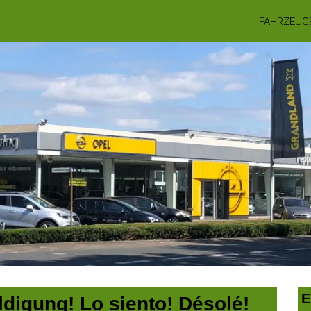
FAHRZEUG
E
digung! Lo siento! Désolé!