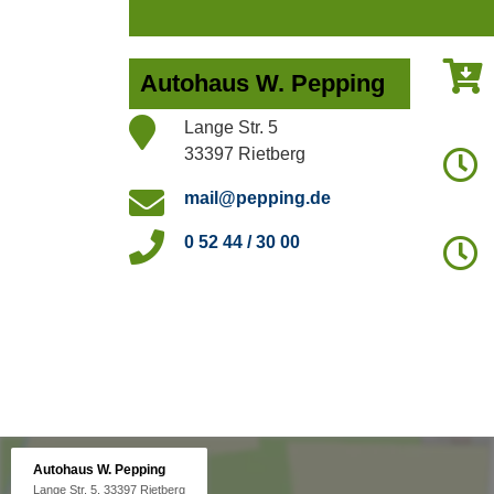
Autohaus W. Pepping
Lange Str. 5
33397 Rietberg
mail@pepping.de
0 52 44 / 30 00
Autohaus W. Pepping
Lange Str. 5, 33397 Rietberg