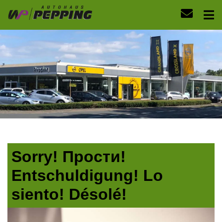
Sorry! Прости!
Entschuldigung! Lo
siento! Désolé!