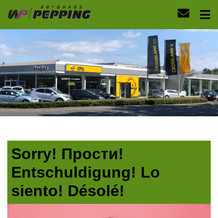
Sorry! Прости!
Entschuldigung! Lo
siento! Désolé!