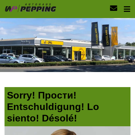
Sorry! Прости!
Entschuldigung! Lo
siento! Désolé!