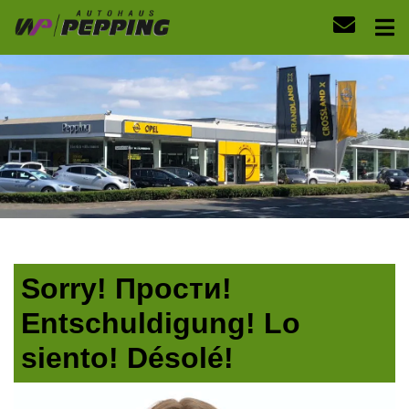
Sorry! Прости!
Entschuldigung! Lo
siento! Désolé!